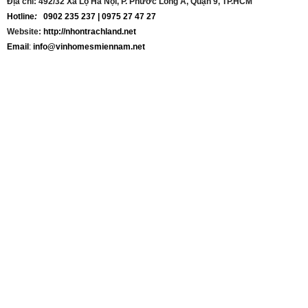
Địa chỉ:
492/32 Xa Lộ Hà Nội, P. Phước Long A, Quận 9, TP.HCM
Hotline
:
0902 235 237
|
0975 27 47 27
Website:
http://nhontrachland.net
Email
:
info@vinhomesmiennam.net