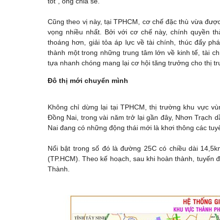
tốt”, ông chia sẻ.
Cũng theo vị này, tại TPHCM, cơ chế đặc thù vừa được
vọng nhiều nhất. Bởi với cơ chế này, chính quyền t
thoáng hơn, giải tỏa áp lực về tài chính, thúc đẩy ph
thành một trong những trung tâm lớn về kinh tế, tài 
tựa nhanh chóng mang lại cơ hội tăng trưởng cho thị t
Đô thị mới chuyển mình
Không chỉ dừng lại tại TPHCM, thị trường khu vực v
Đồng Nai, trong vài năm trở lại gần đây, Nhơn Trạch dầ
Nai đang có những động thái mới là khơi thông các tuy
Nổi bật trong số đó là đường 25C có chiều dài 14,5k
(TP.HCM). Theo kế hoạch, sau khi hoàn thành, tuyến 
Thành.