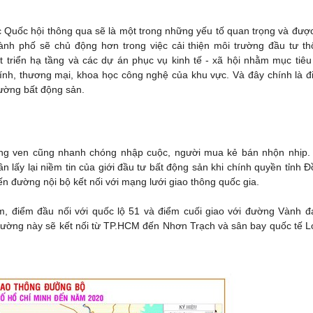
 Quốc hội thông qua sẽ là một trong những yếu tố quan trọng và đượ
hành phố sẽ chủ động hơn trong việc cải thiện môi trường đầu tư t
át triển hạ tầng và các dự án phục vụ kinh tế - xã hội nhằm mục tiêu
chính, thương mại, khoa học công nghệ của khu vực. Và đây chính là 
rường bất động sản.
ùng ven cũng nhanh chóng nhập cuộc, người mua kẻ bán nhộn nhịp. 
n lấy lại niềm tin của giới đầu tư bất động sản khi chính quyền tỉnh 
ến đường nội bộ kết nối với mạng lưới giao thông quốc gia.
m, điểm đầu nối với quốc lộ 51 và điểm cuối giao với đường Vành đ
đường này sẽ kết nối từ TP.HCM đến Nhơn Trạch và sân bay quốc tế 