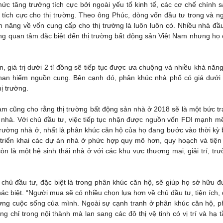
 mức tăng trưởng tích cực bởi ngoài yếu tố kinh tế, các cơ chế chính 
 tích cực cho thị trường. Theo ông Phúc, dòng vốn đầu tư trong và n
 năng về vốn cung cấp cho thị trường là luôn luôn có. Nhiều nhà đầ
g quan tâm đặc biệt đến thị trường bất động sản Việt Nam nhưng họ
giá trị dưới 2 tỉ đồng sẽ tiếp tục được ưa chuộng và nhiều khả năn
khan hiếm nguồn cung. Bên cạnh đó, phân khúc nhà phố có giá dưới 
ị trường.
am cũng cho rằng thị trường bất động sản nhà ở 2018 sẽ là một bức t
nhà. Với chủ đầu tư, việc tiếp tục nhận được nguồn vốn FDI mạnh m
 trường nhà ở, nhất là phân khúc căn hộ của họ đang bước vào thời kỳ
 triển khai các dự án nhà ở phức hợp quy mô hơn, quy hoạch và tiện
n là một hệ sinh thái nhà ở với các khu vực thương mại, giải trí, tr
 chủ đầu tư, đặc biệt là trong phân khúc căn hộ, sẽ giúp họ sở hữu 
c biệt. “Người mua sẽ có nhiều chọn lựa hơn về chủ đầu tư, tiện ích,
ng cuộc sống của mình. Ngoài sự cạnh tranh ở phân khúc căn hộ, p
ng chỉ trong nội thành mà lan sang các đô thị vệ tinh có vị trí và hạ 