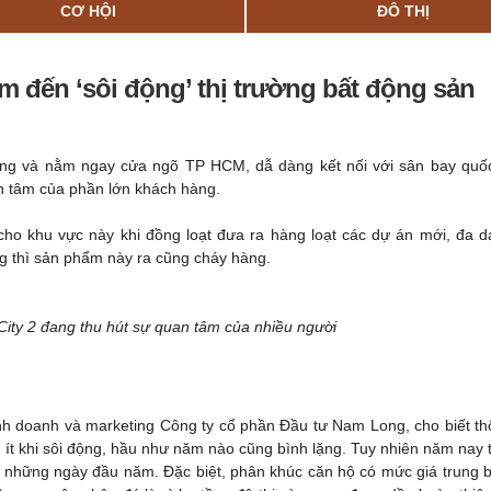
CƠ HỘI
ĐÔ THỊ
m đến ‘sôi động’ thị trường bất động sản
 tầng và nằm ngay cửa ngõ TP HCM, dẫ dàng kết nối với sân bay quố
n tâm của phần lớn khách hàng.
 cho khu vực này khi đồng loạt đưa ra hàng loạt các dự án mới, đa 
ng thì sản phẩm này ra cũng cháy hàng.
ity 2 đang thu hút sự quan tâm của nhiều người
nh doanh và marketing Công ty cổ phần Đầu tư Nam Long, cho biết t
 ít khi sôi động, hầu như năm nào cũng bình lặng. Tuy nhiên năm nay 
ytừ những ngày đầu năm. Đặc biệt, phân khúc căn hộ có mức giá trung 