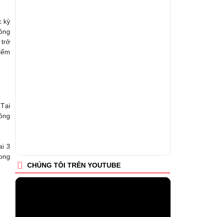
c kỳ
hông
 trở
điểm
Tại
Đồng
ai 3
Long
CHÚNG TÔI TRÊN YOUTUBE