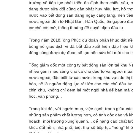
trường sẽ tiếp tục phát triển ổn định theo chiều sâu,
đang được sửa đổi cũng dần phát huy hiệu lực, hỗ trợ
nước vào bất động sản đang ngày càng tăng, nên tiềm
nước ngoài đến từ Nhật Bản, Hàn Quốc, Singapore đan
cơ chế cởi mở, thông thoáng để quyết định đầu tư.
Trong năm 2018, ông Phúc dự đoán phân khúc đất nền, 
bùng nổ giao dịch vì đã bắt đầu xuất hiện dấp hiệu 
đồng cũng được dự đoán sẽ tạo nên sức hút mới cho th
Tổng giám đốc một công ty bất động sản lớn tại khu N
nhiều gam màu sáng cho cả chủ đầu tư và người mua 
nước ngoài, đặc biệt từ các nước trong khu vực do thị
hòa, sẽ là nguồn động lực rất lớn cho các chủ đầu tư
chỉn chu, không chỉ đem lại một ngôi nhà để bán mà cò
học, văn phòng…
Trong khi đó, với người mua, việc cạnh tranh giữa các
những sản phẩm chất lượng hơn, có tính độc đáo và khá
hoạch, môi trường xung quanh… để nâng cao chất lượ
khúc đất nền, nhà phố, biệt thự sẽ tiếp tục “nóng” khô