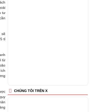
sách
goài
u tư
 cần
g sẽ
5 tỉ
ranh
ẽ từ
 bão
 ích
ường
CHÚNG TÔI TRÊN X
được
 quy
hân
tầng