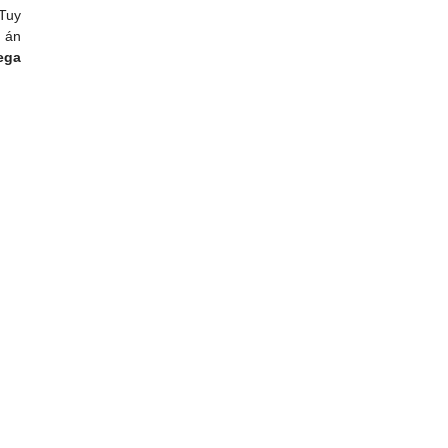
 Tuy
ự án
ega