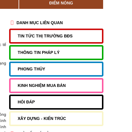
ĐIỂM NÓNG
DANH MỤC LIÊN QUAN
TIN TỨC THỊ TRƯỜNG BĐS
c tế
THÔNG TIN PHÁP LÝ
dạng
PHONG THỦY
KINH NGHIỆM MUA BÁN
HỎI ĐÁP
hông
XÂY DỰNG - KIẾN TRÚC
tình
bình