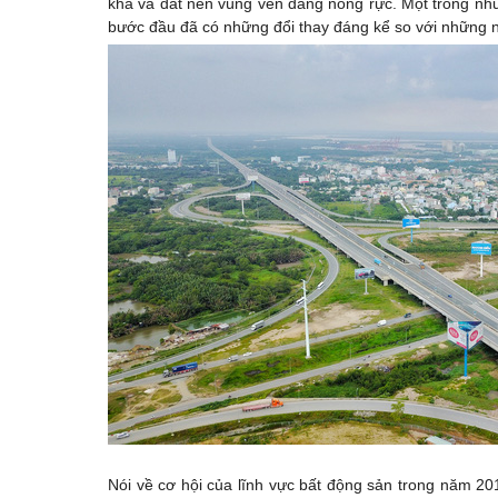
khá và đất nền vùng ven đang nóng rực. Một trong nhữ
bước đầu đã có những đổi thay đáng kể so với những 
Nói về cơ hội của lĩnh vực bất động sản trong năm 