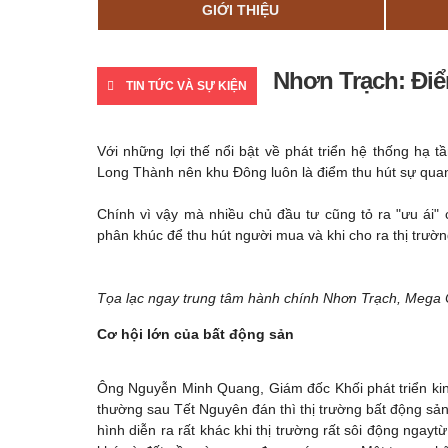
GIỚI THIỆU
Nhơn Trạch: Điể
TIN TỨC VÀ SỰ KIỆN
Với những lợi thế nổi bật về phát triển hệ thống hạ
Long Thành nên khu Đông luôn là điểm thu hút sự qua
Chính vì vậy mà nhiều chủ đầu tư cũng tỏ ra "ưu ái"
phân khúc để thu hút người mua và khi cho ra thị trườ
Tọa lạc ngay trung tâm hành chính Nhơn Trạch, Mega C
Cơ hội lớn của bất động sản
Ông Nguyễn Minh Quang, Giám đốc Khối phát triển ki
thường sau Tết Nguyên đán thì thị trường bất động sản
hình diễn ra rất khác khi thị trường rất sôi động nga