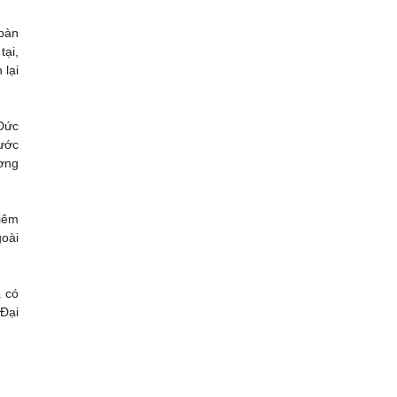
 bàn
tại,
 lại
Đức
ước
ơng
hiêm
goài
ã có
 Đại