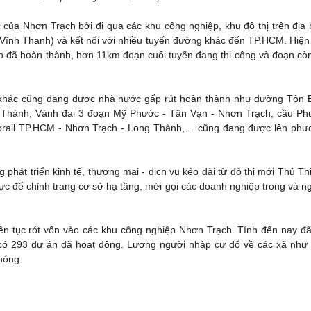
của Nhơn Trạch bởi đi qua các khu công nghiệp, khu đô thị trên địa
ĩnh Thanh) và kết nối với nhiều tuyến đường khác đến TP.HCM. Hiện 
 đã hoàn thành, hơn 11km đoạn cuối tuyến đang thi công và đoạn còn
m khác cũng đang được nhà nước gấp rút hoàn thành như đường Tôn 
g Thành; Vành đai 3 đoạn Mỹ Phước - Tân Vạn - Nhơn Trạch, cầu Ph
norail TP.HCM - Nhơn Trạch - Long Thành,… cũng đang được lên phư
g phát triển kinh tế, thương mại - dịch vụ kéo dài từ đô thị mới Thủ T
 để chỉnh trang cơ sở hạ tầng, mời gọi các doanh nghiệp trong và n
liên tục rót vốn vào các khu công nghiệp Nhơn Trạch. Tính đến nay đ
ó có 293 dự án đã hoạt động. Lượng người nhập cư đổ về các xã như
hóng.