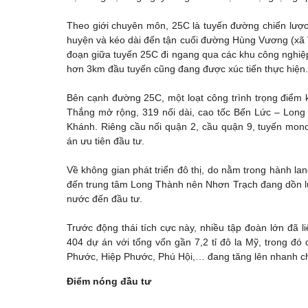
Theo giới chuyên môn, 25C là tuyến đường chiến lược 
huyện và kéo dài đến tận cuối đường Hùng Vương (xã V
đoạn giữa tuyến 25C đi ngang qua các khu công nghiệp
hơn 3km đầu tuyến cũng đang được xúc tiến thực hiện.
Bên cạnh đường 25C, một loạt công trình trọng điể
Thắng mở rộng, 319 nối dài, cao tốc Bến Lức – Lon
Khánh. Riêng cầu nối quận 2, cầu quận 9, tuyến mo
án ưu tiên đầu tư.
Về không gian phát triển đô thị, do nằm trong hành lan
đến trung tâm Long Thành nên Nhơn Trạch đang dồn lực
nước đến đầu tư.
Trước động thái tích cực này, nhiều tập đoàn lớn đã 
404 dự án với tổng vốn gần 7,2 tỉ đô la Mỹ, trong đ
Phước, Hiệp Phước, Phú Hội,… đang tăng lên nhanh c
Điểm nóng đầu tư