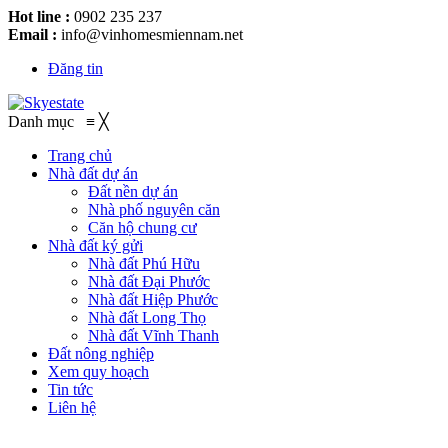
Hot line :
0902 235 237
Email :
info@vinhomesmiennam.net
Đăng tin
Danh mục
≡
╳
Trang chủ
Nhà đất dự án
Đất nền dự án
Nhà phố nguyên căn
Căn hộ chung cư
Nhà đất ký gửi
Nhà đất Phú Hữu
Nhà đất Đại Phước
Nhà đất Hiệp Phước
Nhà đất Long Thọ
Nhà đất Vĩnh Thanh
Đất nông nghiệp
Xem quy hoạch
Tin tức
Liên hệ