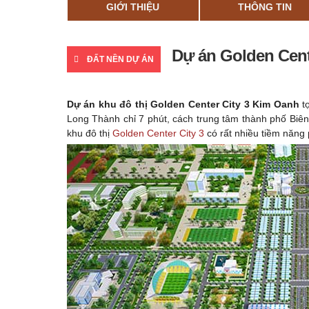
GIỚI THIỆU
THÔNG TIN
​Dự án Golden Cen
ĐẤT NỀN DỰ ÁN
Dự án khu đô thị Golden Center City 3 Kim Oanh
tọ
Long Thành chỉ 7 phút, cách trung tâm thành phố Bi
khu đô thị
Golden Center City 3
có rất nhiều tiềm năng p