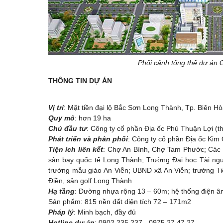
Phối cảnh tổng thể dự án Golden C
THÔNG TIN DỰ ÁN
Vị trí
: Mặt tiền đại lộ Bắc Sơn Long Thành, Tp. Biên H
Quy mô
: hơn 19 ha
Chủ đầu tư
: Công ty cổ phần Địa ốc Phú Thuận Lợi (
Phát triển và phân phối
: Công ty cổ phần Địa ốc Kim
Tiện ích liên kết
: Chợ An Bình, Chợ Tam Phước; Các
sân bay quốc tế Long Thành; Trường Đại học Tài ngu
trường mẫu giáo An Viễn; UBND xã An Viễn; trường Ti
Điền, sân golf Long Thành
Hạ tầng
: Đường nhựa rộng 13 – 60m; hệ thống điện â
Sản phẩm: 815 nền đất diện tích 72 – 171m2
Pháp lý
: Minh bạch, đầy đủ
Hotline dự án
: 0902 235 237 - 0975 27 47 27