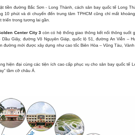
ặt tiền đường Bắc Sơn - Long Thành, cách sân bay quốc tế Long Th
ảng 10 phút và di chuyển đến trung tâm TPHCM cũng chỉ mất khoảng
 triển trong tương lai gần.
olden Center City 3
còn có hệ thống giao thông kết nối thông suốt
Dầu Giây, đường Võ Nguyên Giáp, quốc lộ 51, đường An Viễn – H
yến đường mới được xây dựng như cao tốc Biên Hòa – Vũng Tàu, Vành
ng hiện đại cùng các tiện ích cao cấp phục vụ cho sân bay quốc tế 
ay” tầm cỡ châu Á.