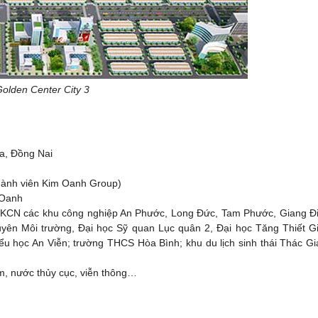
enter City 3
òa, Đồng Nai
thành viên Kim Oanh Group)
 Oanh
 KCN các khu công nghiệp An Phước, Long Đức, Tam Phước, Giang Đi
yên Môi trường, Đại học Sỹ quan Lục quân 2, Đại học Tăng Thiết G
ểu học An Viễn; trường THCS Hòa Bình; khu du lịch sinh thái Thác G
m, nước thủy cục, viễn thông…